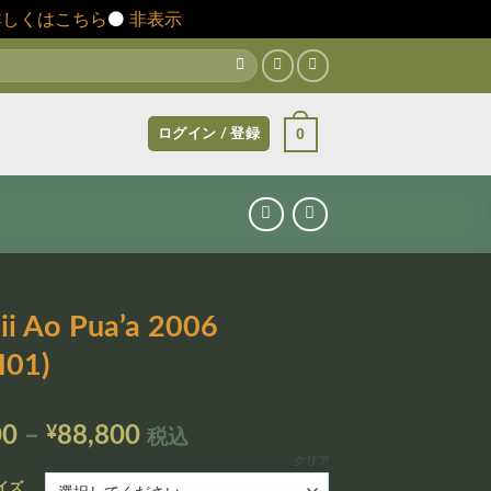
詳しくはこちら
⚫️
非表示
0
ログイン / 登録
i Ao Pua’a 2006
01)
価
00
–
¥
88,800
税込
格
クリア
帯:
イズ