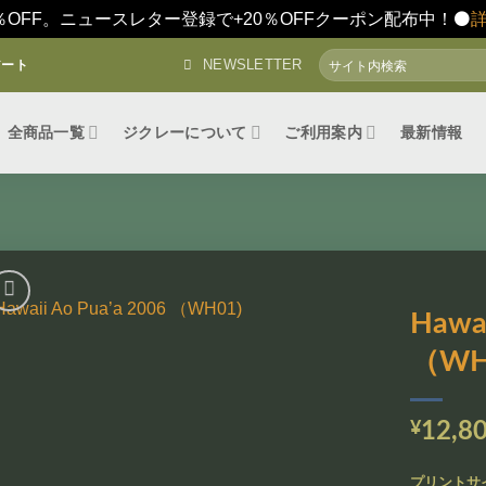
％OFF。ニュースレター登録で+20％OFFクーポン配布中！⚫️
検
NEWSLETTER
アート
索
対
象:
全商品一覧
ジクレーについて
ご利用案内
最新情報
Hawai
（WH
お気
に入
りに
追加
¥
12,8
プリントサ