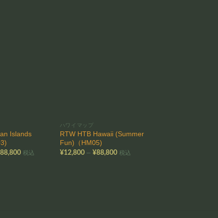
お気
お気
に入
に入
りに
りに
追加
追加
ハワイマップ
ハワイマップ
an Islands
RTW HTB Hawaii (Summer
Kaanapali Pohaku, 
3)
Fun)（HM05)
2007 （WH05)
価
価
–
–
¥
88,800
¥
12,800
¥
88,800
¥
12,800
¥
88,800
税込
税込
格
格
帯:
帯:
帯
¥12,800
¥12,800
¥
–
–
–
¥88,800
¥88,800
¥