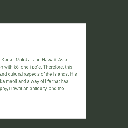
 Kauai, Molokai and Hawaii. As a
n with kô ‘one‘i po‘e. Therefore, this
and cultural aspects of the Islands. His
a maoli and a way of life that has
aphy, Hawaiian antiquity, and the