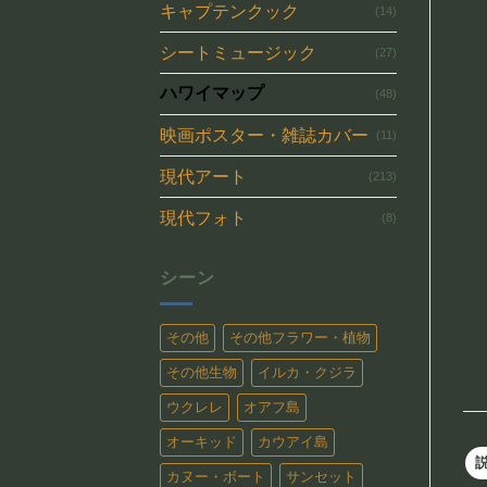
キャプテンクック
(14)
シートミュージック
(27)
ハワイマップ
(48)
映画ポスター・雑誌カバー
(11)
現代アート
(213)
現代フォト
(8)
シーン
その他
その他フラワー・植物
その他生物
イルカ・クジラ
ウクレレ
オアフ島
オーキッド
カウアイ島
カヌー・ボート
サンセット