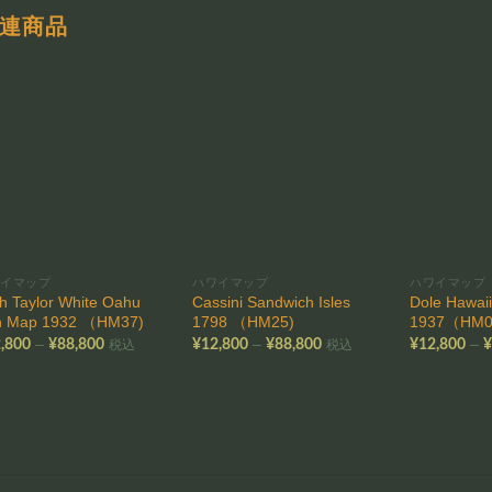
連商品
お気
お気
に入
に入
りに
りに
追加
追加
ワイマップ
ハワイマップ
ハワイマップ
h Taylor White Oahu
Cassini Sandwich Isles
Dole Hawaii
n Map 1932 （HM37)
1798 （HM25)
1937（HM0
価
価
–
–
–
,800
¥
88,800
¥
12,800
¥
88,800
¥
12,800
税込
税込
格
格
帯:
帯:
¥12,800
¥12,800
–
–
¥88,800
¥88,800