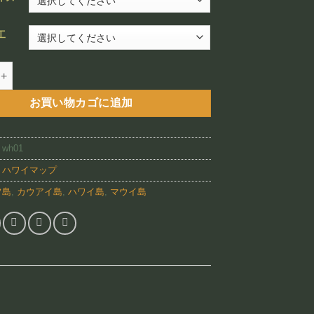
¥12,800
–
工
¥88,800
 Pua’a 2006 （WH01)個
お買い物カゴに追加
:
wh01
:
ハワイマップ
フ島
,
カウアイ島
,
ハワイ島
,
マウイ島