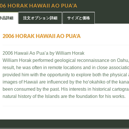
06 HORAK HAWAII AO PUA’A
作品詳細
注文オプション詳細
サイズと価格
2006 HORAK HAWAII AO PUA’A
2006 Hawaii Ao Pua’a by William Horak
William Horak performed geological reconnaissance on Oahu,
result, he was often in remote locations and in close associatio
provided him with the opportunity to explore both the physical 
images of Hawaii are influenced by the ho‘okahiko of the kanak
been consumed by the past. His interests in historical cartogr
natural history of the Islands are the foundation for his works.