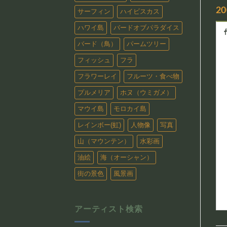
20
サーフィン
ハイビスカス
ハワイ島
バードオブパラダイス
バード（鳥）
パームツリー
フィッシュ
フラ
フラワーレイ
フルーツ・食べ物
プルメリア
ホヌ（ウミガメ）
マウイ島
モロカイ島
レインボー(虹)
人物像
写真
山（マウンテン）
水彩画
油絵
海（オーシャン）
街の景色
風景画
アーティスト検索