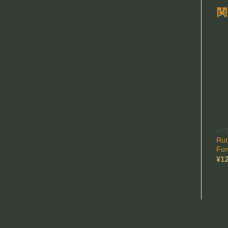
関
ハ
Rut
Fu
¥
12