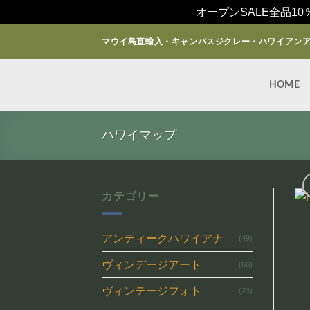
オープンSALE全品10
Skip
マウイ島直輸入・キャンバスジクレー・ハワイアン
to
content
HOME
ハワイマップ
カテゴリー
アンティークハワイアナ
(49)
ヴィンデージアート
(66)
ヴィンテージフォト
(23)