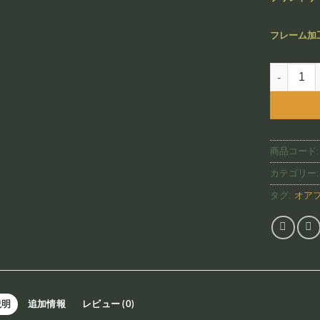
フレーム加
Hawaii Ao
商品コード
カテゴリー
タグ:
オア
説明
追加情報
レビュー (0)