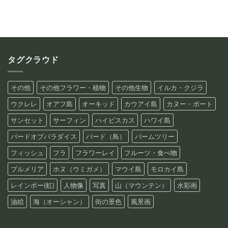
タグクラウド
その他
その他フラワー・植物
その他生物
イルカ・クジラ
ウクレレ
オアフ島
オーキッド
カウアイ島
カヌー・ボート
サンセット
サーフィン
ハイビスカス
ハワイ島
バードオブパラダイス
バード（鳥）
パームツリー
フィッシュ
フラ
フラワーレイ
フルーツ・食べ物
プルメリア
ホヌ（ウミガメ）
マウイ島
モロカイ島
レインボー(虹)
人物像
写真
山（マウンテン）
水彩画
油絵
海（オーシャン）
街の景色
風景画