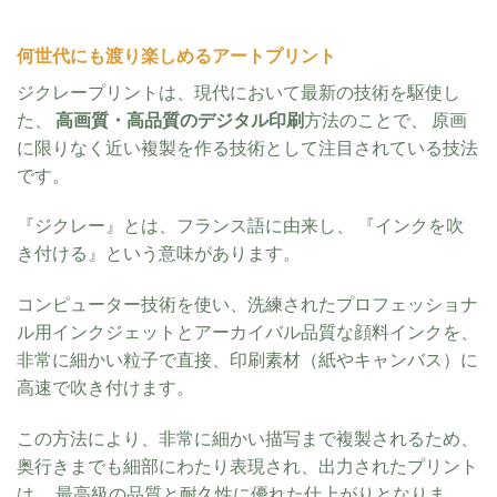
何世代にも渡り楽しめるアートプリント
ジクレープリントは、現代において最新の技術を駆使し
た、
高画質・高品質のデジタル印刷
方法
のことで、 原画
に限りなく近い複製を作る技術として注目されている技法
です。
『ジクレー』とは、フランス語に由来し、 『インクを吹
き付ける』という意味があります。
コンピューター技術を使い、洗練されたプロフェッショナ
ル用インクジェットとアーカイバル品質な顔料インクを、
非常に細かい粒子で直接、印刷素材（紙やキャンバス）に
高速で吹き付けます。
この方法により、
非常に細かい描写まで複製される
ため、
奥行きまでも細部にわたり表現され、出力されたプリント
は、 最高級の品質と耐久性に優れた仕上がりとなりま