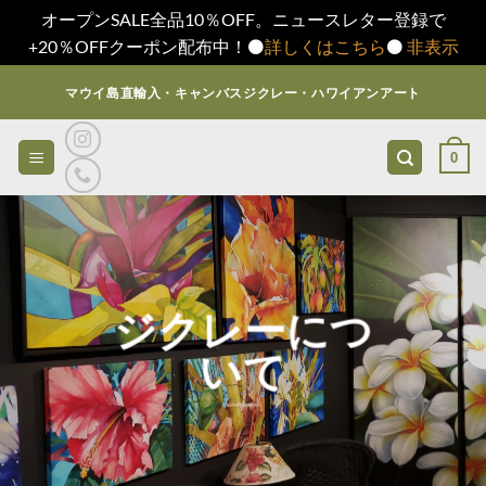
オープンSALE全品10％OFF。ニュースレター登録で
+20％OFFクーポン配布中！⚫️
詳しくはこちら
⚫️
非表示
Skip
マウイ島直輸入・キャンバスジクレー・ハワイアンアート
to
content
0
ジクレーにつ
いて