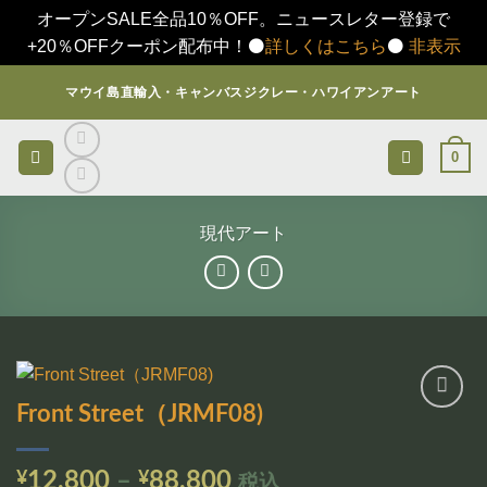
オープンSALE全品10％OFF。ニュースレター登録で
+20％OFFクーポン配布中！⚫️
詳しくはこちら
⚫️
非表示
Skip
マウイ島直輸入・キャンバスジクレー・ハワイアンアート
to
content
0
現代アート
Front Street（JRMF08)
お気
に入
りに
価
¥
12,800
–
¥
88,800
税込