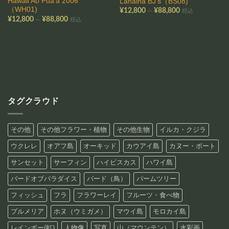
Hawaii Ao Pua’a 2006
Lahaina BJ’s（BS08)
（WH01)
価
–
¥
12,800
¥
88,800
税込
格
価
–
¥
12,800
¥
88,800
税込
帯:
格
¥12,800
帯:
–
¥12,800
¥88,800
–
¥88,800
タグクラウド
その他
その他フラワー・植物
その他生物
イルカ・クジラ
ウクレレ
オアフ島
オーキッド
カウアイ島
カヌー・ボート
サンセット
サーフィン
ハイビスカス
ハワイ島
バードオブパラダイス
バード（鳥）
パームツリー
フィッシュ
フラ
フラワーレイ
フルーツ・食べ物
プルメリア
ホヌ（ウミガメ）
マウイ島
モロカイ島
レインボー(虹)
人物像
写真
山（マウンテン）
水彩画