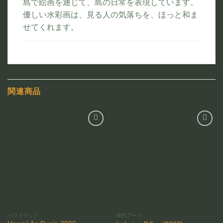
島で絵画を通じて、島の日常を表現しています。
優しい水彩画は、見る人の気落ちを、ほっと和ま
せてくれます。
関連商品
お気
お気
に入
に入
りに
りに
追加
追加
ハワイマップ
現代アート