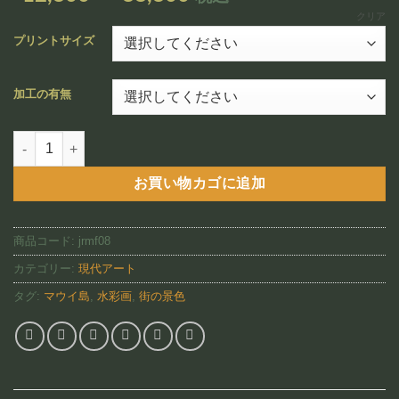
追加
格
クリア
帯:
プリントサイズ
¥12,800
–
加工の有無
¥88,800
Front Street（JRMF08)個
お買い物カゴに追加
商品コード:
jrmf08
カテゴリー:
現代アート
タグ:
マウイ島
,
水彩画
,
街の景色