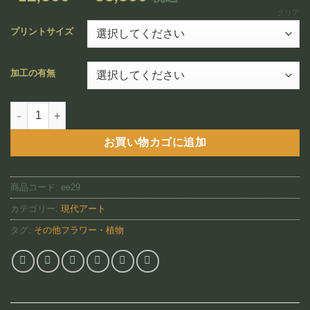
追加
格
クリア
帯:
プリントサイズ
¥12,800
–
加工の有無
¥88,800
White Lotus Dream（EE29)個
お買い物カゴに追加
商品コード:
ee29
カテゴリー:
現代アート
タグ:
その他フラワー・植物