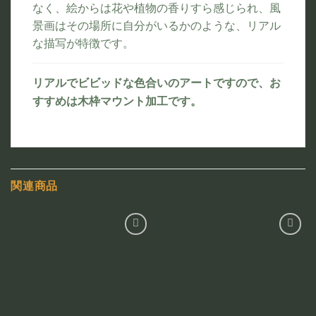
なく、絵からは花や植物の香りすら感じられ、風
景画はその場所に自分がいるかのような、リアル
な描写が特徴です。
リアルでビビッドな色合いのアートですので、お
すすめは木枠マウント加工です。
関連商品
お気
お気
に入
に入
りに
りに
追加
追加