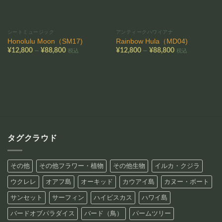
シートミュージック
アンティークハワイアナ
Honolulu Moon（SM17)
Rainbow Hula（MD04)
価
価
–
–
¥
12,800
¥
88,800
¥
12,800
¥
88,800
税込
税込
格
格
帯:
帯:
¥12,800
¥12,800
–
–
¥88,800
¥88,800
タグクラウド
その他
その他フラワー・植物
その他生物
イルカ・クジラ
ウクレレ
オアフ島
オーキッド
カウアイ島
カヌー・ボート
サンセット
サーフィン
ハイビスカス
ハワイ島
バードオブパラダイス
バード（鳥）
パームツリー