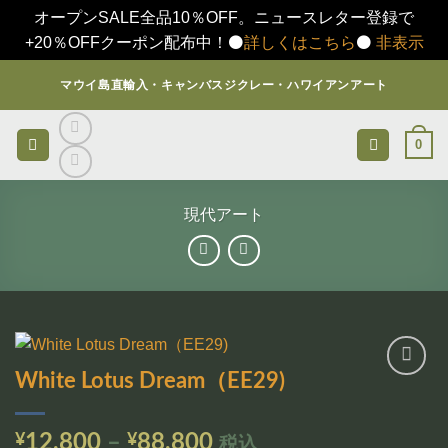
オープンSALE全品10％OFF。ニュースレター登録で
+20％OFFクーポン配布中！⚫️
詳しくはこちら
⚫️
非表示
Skip
マウイ島直輸入・キャンバスジクレー・ハワイアンアート
to
content
0
現代アート
White Lotus Dream（EE29)
お気
に入
りに
価
¥
12,800
–
¥
88,800
税込