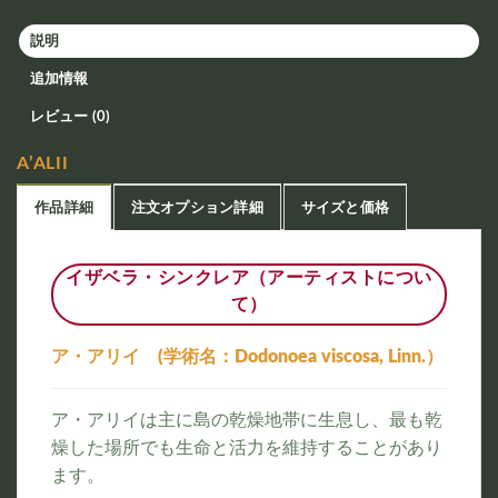
説明
追加情報
レビュー (0)
A’ALII
作品詳細
注文オプション詳細
サイズと価格
イザベラ・シンクレア（アーティストについ
て）
ア・アリイ (学術名：Dodonoea viscosa, Linn.）
ア・アリイは主に島の乾燥地帯に生息し、最も乾
燥した場所でも生命と活力を維持することがあり
ます。