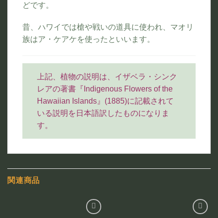
どです。
昔、ハワイでは槍や戦いの道具に使われ、マオリ
族はア・ケアケを使ったといいます。
上記、植物の説明は、イザベラ・シンク
レアの著書『Indigenous Flowers of the
Hawaiian Islands』(1885)に記載されて
いる説明を日本語訳したものになりま
す。
関連商品