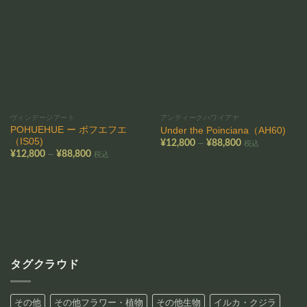
お気
お気
に入
に入
りに
りに
追加
追加
ヴィンデージアート
アンティークハワイアナ
POHUEHUE ー ポフエフエ
Under the Poinciana（AH60)
（IS05)
価
–
¥
12,800
¥
88,800
税込
格
価
–
¥
12,800
¥
88,800
税込
帯:
格
¥12,800
帯:
–
¥12,800
¥88,800
–
¥88,800
タグクラウド
その他
その他フラワー・植物
その他生物
イルカ・クジラ