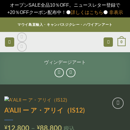
オープンSALE全品10％OFF。ニュースレター登録で
+20％OFFクーポン配布中！⚫️
詳しくはこちら
⚫️
非表示
Skip
マウイ島直輸入・キャンバスジクレー・ハワイアンアート
to
content
0
ヴィンデージアート
A’ALII ー ア・アリイ（IS12)
お気
に入
りに
価
¥
12,800
–
¥
88,800
税込