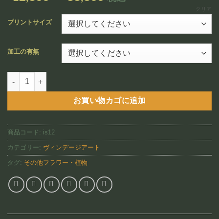
追加
格
クリア
帯:
プリントサイズ
¥12,800
–
加工の有無
¥88,800
A’ALII ー ア・アリイ（IS12)個
お買い物カゴに追加
商品コード:
is12
カテゴリー:
ヴィンデージアート
タグ:
その他フラワー・植物