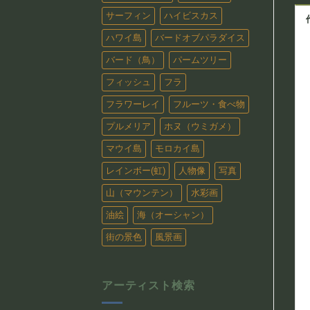
サーフィン
ハイビスカス
ハワイ島
バードオブパラダイス
バード（鳥）
パームツリー
フィッシュ
フラ
フラワーレイ
フルーツ・食べ物
プルメリア
ホヌ（ウミガメ）
マウイ島
モロカイ島
レインボー(虹)
人物像
写真
山（マウンテン）
水彩画
油絵
海（オーシャン）
街の景色
風景画
アーティスト検索