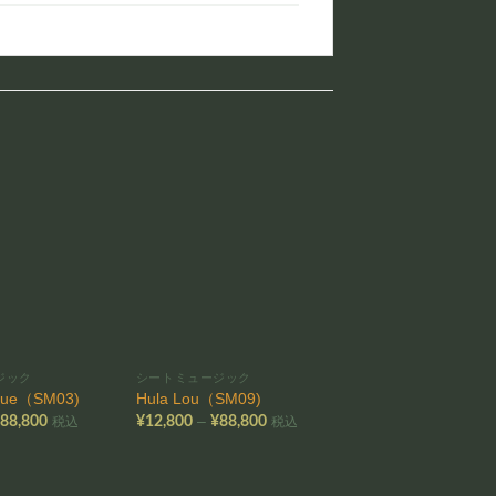
お気
お気
に入
に入
りに
りに
追加
追加
ジック
シートミュージック
シートミュージック
Blue（SM03)
Hula Lou（SM09)
Fair Hawaii（SM05)
価
価
–
–
¥
88,800
¥
12,800
¥
88,800
¥
12,800
¥
88,800
税込
税込
格
格
帯:
帯:
帯
¥12,800
¥12,800
¥
–
–
–