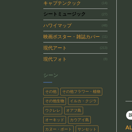
キャプテンクック
(14)
シートミュージック
(27)
ハワイマップ
(48)
映画ポスター・雑誌カバー
(11)
現代アート
(213)
現代フォト
(8)
シーン
その他
その他フラワー・植物
その他生物
イルカ・クジラ
ウクレレ
オアフ島
オーキッド
カウアイ島
A
カヌー・ボート
サンセット