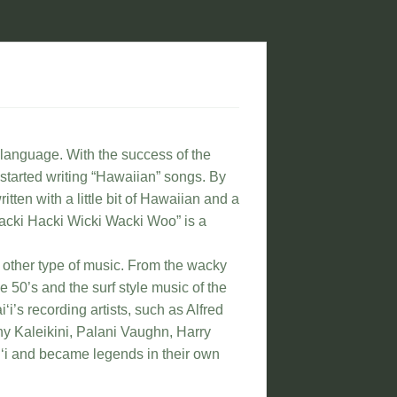
language. With the success of the
started writing “Hawaiian” songs. By
tten with a little bit of Hawaiian and a
Yacki Hacki Wicki Wacki Woo” is a
 other type of music. From the wacky
e 50’s and the surf style music of the
’s recording artists, such as Alfred
 Kaleikini, Palani Vaughn, Harry
i and became legends in their own