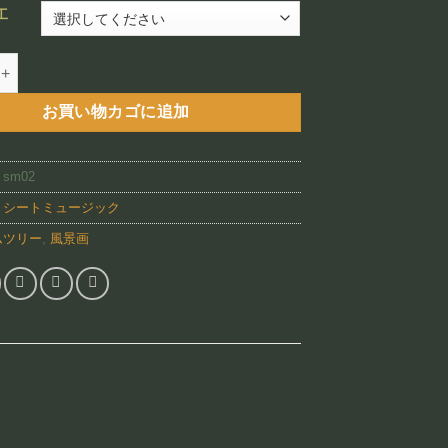
–
工
¥88,800
（SM02)個
お買い物カゴに追加
:
sm02
:
シートミュージック
ムツリー
,
風景画