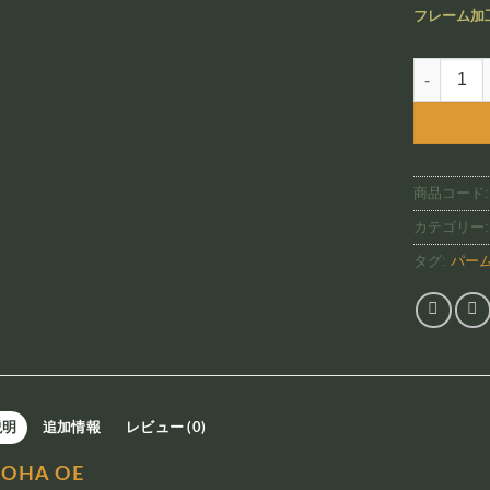
フレーム加
Aloha Oe
商品コード
カテゴリー
タグ:
パー
説明
追加情報
レビュー (0)
LOHA OE