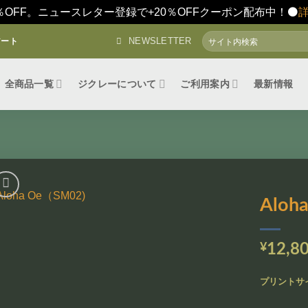
％OFF。ニュースレター登録で+20％OFFクーポン配布中！⚫️
検
NEWSLETTER
アート
索
対
象:
全商品一覧
ジクレーについて
ご利用案内
最新情報
Aloh
お気
に入
¥
12,8
りに
追加
プリントサ