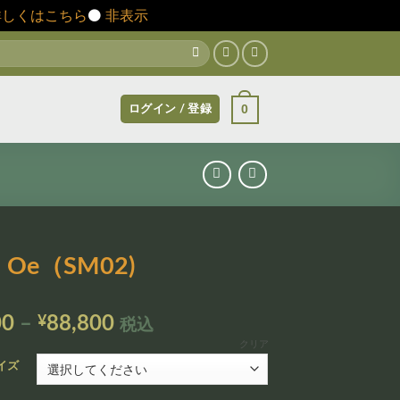
詳しくはこちら
⚫️
非表示
0
ログイン / 登録
a Oe（SM02)
価
00
–
¥
88,800
税込
格
クリア
帯:
イズ
¥12,800