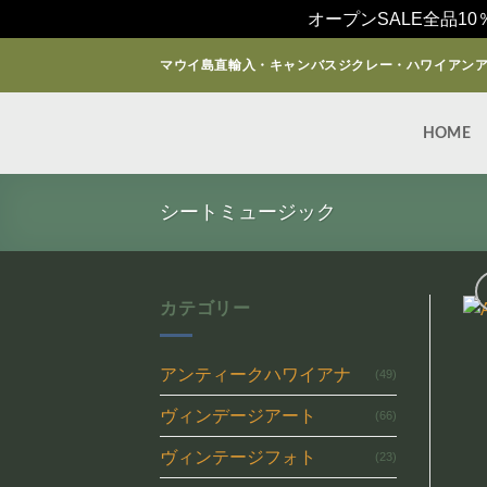
オープンSALE全品10
Skip
マウイ島直輸入・キャンバスジクレー・ハワイアン
to
content
HOME
シートミュージック
カテゴリー
アンティークハワイアナ
(49)
ヴィンデージアート
(66)
ヴィンテージフォト
(23)