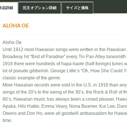
作品詳細
注文オプション詳細
サイズと価格
ALOHA OE
Aloha Oe
Until 1912 most Hawaiian songs were written in the Hawaiian 
Broadway hit “Bird of Paradise” every Tin Pan Alley tunesmith 
1916 there were hundreds of hapa-haole (half-foreign) tunes wri
lot of pseudo gibberish. George Little’s “Oh, How She Could 
classic example of the genre.
More Hawaiian records were sold in the U.S. in 1916 than any
songs of the 20’s to the swing of the 30’s, the Rock & Roll of th
60’s, Hawaiian music has always been a crowd pleaser. Hawai‘i
Apaka, Hilo Hattie, Emma Veary, Nona Beamer, Kui Lee, Danny
Owens and Don Ho, were all goodwill ambassadors for Hawai‘
time.