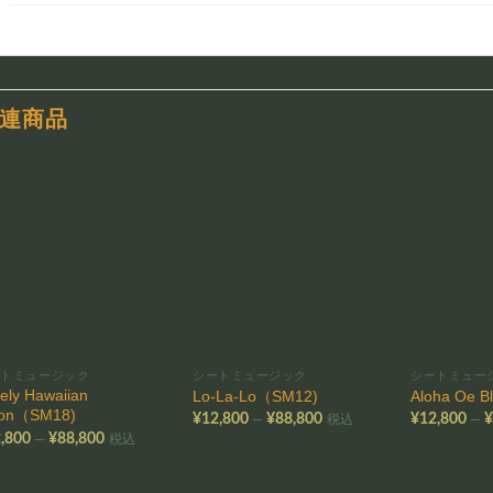
連商品
お気
お気
に入
に入
りに
りに
追加
追加
ートミュージック
シートミュージック
シートミュー
ely Hawaiian
Lo-La-Lo（SM12)
Aloha Oe 
on（SM18)
価
–
–
¥
12,800
¥
88,800
¥
12,800
税込
格
価
–
,800
¥
88,800
税込
帯:
格
¥12,800
帯:
–
¥12,800