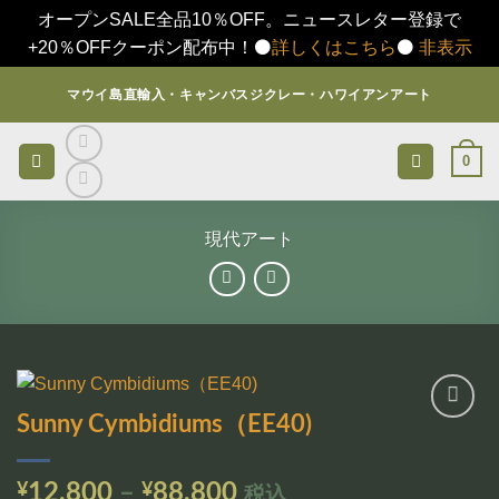
オープンSALE全品10％OFF。ニュースレター登録で
+20％OFFクーポン配布中！⚫️
詳しくはこちら
⚫️
非表示
Skip
マウイ島直輸入・キャンバスジクレー・ハワイアンアート
to
content
0
現代アート
Sunny Cymbidiums（EE40)
お気
に入
りに
価
¥
12,800
–
¥
88,800
税込