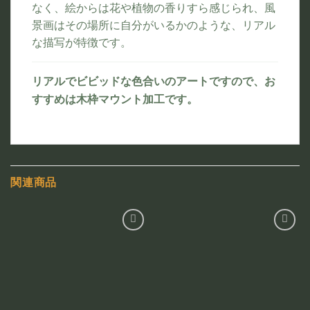
なく、絵からは花や植物の香りすら感じられ、風
景画はその場所に自分がいるかのような、リアル
な描写が特徴です。
リアルでビビッドな色合いのアートですので、お
すすめは木枠マウント加工です。
関連商品
お気
お気
に入
に入
りに
りに
追加
追加