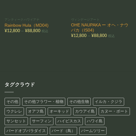
アンティークハワイアナ
ヴィンデージアート
OHE NAUPAKA ー オヘ・ナウ
Rainbow Hula（MD04)
パカ（IS04)
価
–
¥
12,800
¥
88,800
税込
格
価
–
¥
12,800
¥
88,800
税込
帯:
格
¥12,800
帯:
–
¥12,800
¥88,800
–
¥88,800
タグクラウド
その他
その他フラワー・植物
その他生物
イルカ・クジラ
ウクレレ
オアフ島
オーキッド
カウアイ島
カヌー・ボート
サンセット
サーフィン
ハイビスカス
ハワイ島
バードオブパラダイス
バード（鳥）
パームツリー