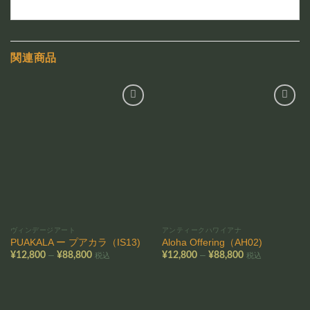
関連商品
お気
お気
に入
に入
りに
りに
追加
追加
ヴィンデージアート
アンティークハワイアナ
PUAKALA ー プアカラ（IS13)
Aloha Offering（AH02)
価
価
–
–
¥
12,800
¥
88,800
¥
12,800
¥
88,800
税込
税込
格
格
帯:
帯:
¥12,800
¥12,800
–
–
¥88,800
¥88,800