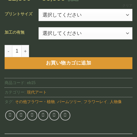
追加
格
クリア
帯:
プリントサイズ
¥12,800
–
加工の有無
¥88,800
The Gathering(EB15)個
お買い物カゴに追加
商品コード:
eb15
カテゴリー:
現代アート
タグ:
その他フラワー・植物
,
パームツリー
,
フラワーレイ
,
人物像