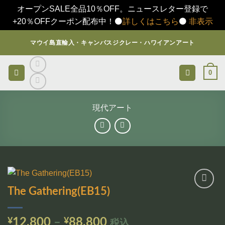
オープンSALE全品10％OFF。ニュースレター登録で
+20％OFFクーポン配布中！⚫️
詳しくはこちら
⚫️
非表示
Skip
マウイ島直輸入・キャンバスジクレー・ハワイアンアート
to
content
0
現代アート
The Gathering(EB15)
お気
に入
りに
価
¥
12,800
–
¥
88,800
税込