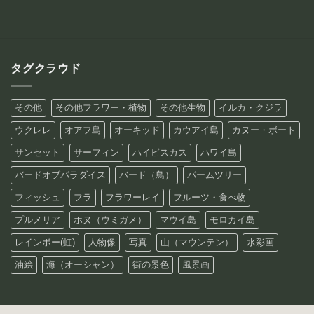
タグクラウド
その他
その他フラワー・植物
その他生物
イルカ・クジラ
ウクレレ
オアフ島
オーキッド
カウアイ島
カヌー・ボート
サンセット
サーフィン
ハイビスカス
ハワイ島
バードオブパラダイス
バード（鳥）
パームツリー
フィッシュ
フラ
フラワーレイ
フルーツ・食べ物
プルメリア
ホヌ（ウミガメ）
マウイ島
モロカイ島
レインボー(虹)
人物像
写真
山（マウンテン）
水彩画
油絵
海（オーシャン）
街の景色
風景画