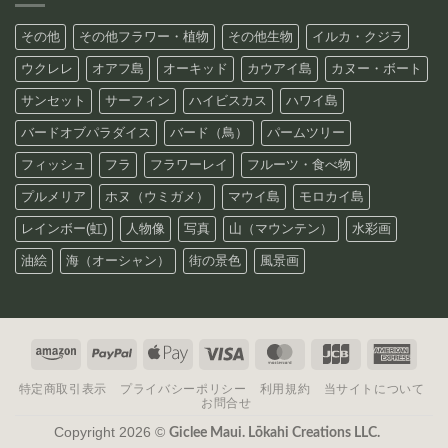
その他
その他フラワー・植物
その他生物
イルカ・クジラ
ウクレレ
オアフ島
オーキッド
カウアイ島
カヌー・ボート
サンセット
サーフィン
ハイビスカス
ハワイ島
バードオブパラダイス
バード（鳥）
パームツリー
フィッシュ
フラ
フラワーレイ
フルーツ・食べ物
プルメリア
ホヌ（ウミガメ）
マウイ島
モロカイ島
レインボー(虹)
人物像
写真
山（マウンテン）
水彩画
油絵
海（オーシャン）
街の景色
風景画
Amazon
PayPal
Apple
Visa
MasterCard
JCB
Amer
Pay
Expre
特定商取引表示
プライバシーポリシー
利用規約
当サイトについて
お問合せ
Copyright 2026 ©
Giclee Maui. Lōkahi Creations LLC.