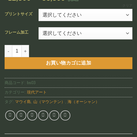
追加
格
クリア
帯:
プリントサイズ
¥12,800
–
フレーム加工
¥88,800
Hawaiian Beach Cabin Sunset（BS03)個
お買い物カゴに追加
商品コード:
bs03
カテゴリー:
現代アート
タグ:
マウイ島
,
山（マウンテン）
,
海（オーシャン）