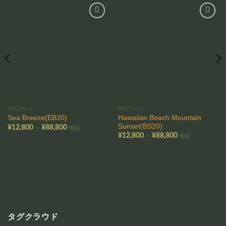
お気
お気
に入
に入
りに
りに
追加
追加
現代アート
現代アート
Hawaiian Beach Mountain
Sea Breeze(EB20)
Sunset(BS20)
価
–
¥
12,800
¥
88,800
税込
格
価
–
¥
12,800
¥
88,800
税込
帯:
格
¥12,800
帯:
–
¥12,800
¥88,800
–
¥88,800
タグクラウド