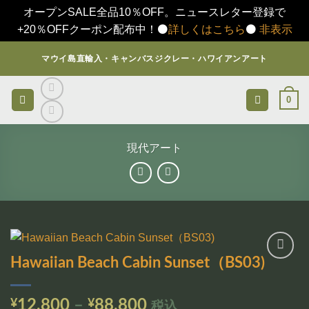
オープンSALE全品10％OFF。ニュースレター登録で
+20％OFFクーポン配布中！⚫️
詳しくはこちら
⚫️
非表示
Skip
マウイ島直輸入・キャンバスジクレー・ハワイアンアート
to
content
0
現代アート
Hawaiian Beach Cabin Sunset（BS03)
お気
に入
りに
価
¥
12,800
–
¥
88,800
税込