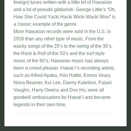
foreign) tunes written with a little bit of Hawaiian
and a lot of pseudo gibberish. George Little’s “Oh,
How She Could Yacki Hacki Wicki Wacki Woo” is
a classic example of the genre.
More Hawaiian records were sold in the U.S. in
1916 than any other type of music. From the
wacky songs of the 20’s to the swing of the 30’s,
the Rock & Roll of the 50’s and the surf style
music of the 60’s, Hawaiian music has always
been a crowd pleaser. Hawai‘i’s recording artists,
such as Alfred Apaka, Hilo Hattie, Emma Veary,
Nona Beamer, Kui Lee, Danny Kaleikini, Palani
Vaughn, Harry Owens and Don Ho, were all
goodwill ambassadors for Hawai‘i and became
legends in their own time.