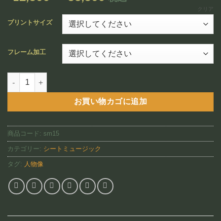
追加
格
クリア
帯:
プリントサイズ
¥12,800
–
フレーム加工
¥88,800
Stop, Look, Listen（SM15)個
お買い物カゴに追加
商品コード:
sm15
カテゴリー:
シートミュージック
タグ:
人物像