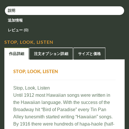
説明
追加情報
レビュー (0)
STOP, LOOK, LISTEN
作品詳細
注文オプション詳細
サイズと価格
STOP, LOOK, LISTEN
Stop, Look, Listen
Until 1912 most Hawaiian songs were written in
the Hawaiian language. With the success of the
Broadway hit “Bird of Paradise” every Tin Pan
Alley tunesmith started writing “Hawaiian” songs.
By 1916 there were hundreds of hapa-haole (half-