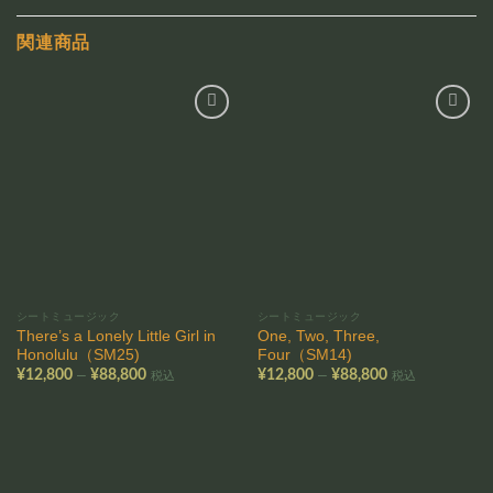
関連商品
お気
お気
に入
に入
りに
りに
追加
追加
シートミュージック
シートミュージック
There’s a Lonely Little Girl in
One, Two, Three,
Honolulu（SM25)
Four（SM14)
価
価
–
–
¥
12,800
¥
88,800
¥
12,800
¥
88,800
税込
税込
格
格
帯:
帯:
¥12,800
¥12,800
–
–
¥88,800
¥88,800