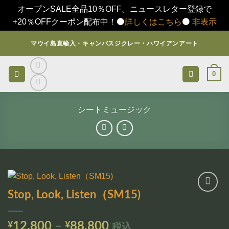
オープンSALE全品10％OFF。ニュースレター登録で
+20％OFFクーポン配布中！⚫️
詳しくはこちら
⚫️
非表示
Skip
マウイ島直輸入・キャンバスジクレー・ハワイアンアート
to
content
0
シートミュージック
Stop, Look, Listen（SM15)
お気
に入
りに
価
¥
12,800
–
¥
88,800
税込