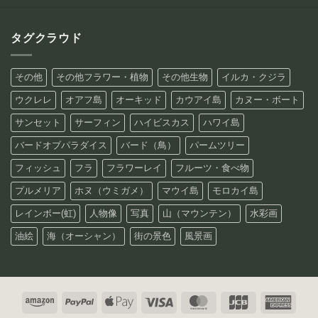
タグクラウド
その他
その他フラワー・植物
その他生物
イルカ・クジラ
ウクレレ
オアフ島
オーキッド
カウアイ島
カヌー・ボート
サンセット
サーフィン
ハイビスカス
ハワイ島
バードオブパラダイス
バード（鳥）
パームツリー
フィッシュ
フラ
フラワーレイ
フルーツ・食べ物
プルメリア
ホヌ（ウミガメ）
マウイ島
モロカイ島
レインボー(虹)
人物像
写真
山（マウンテン）
水彩画
油絵
海（オーシャン）
街の景色
風景画
Amazon
PayPal
Apple
Visa
MasterCard
JCB
Amer
Pay
Expre