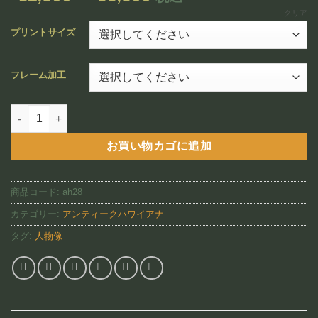
追加
格
クリア
帯:
プリントサイズ
¥12,800
–
フレーム加工
¥88,800
Reflections（AH28)個
お買い物カゴに追加
商品コード:
ah28
カテゴリー:
アンティークハワイアナ
タグ:
人物像