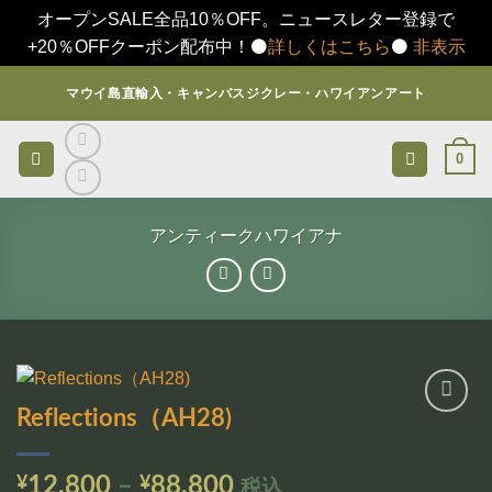
オープンSALE全品10％OFF。ニュースレター登録で
+20％OFFクーポン配布中！⚫️
詳しくはこちら
⚫️
非表示
Skip
マウイ島直輸入・キャンバスジクレー・ハワイアンアート
to
content
0
アンティークハワイアナ
Reflections（AH28)
お気
に入
りに
価
¥
12,800
–
¥
88,800
税込