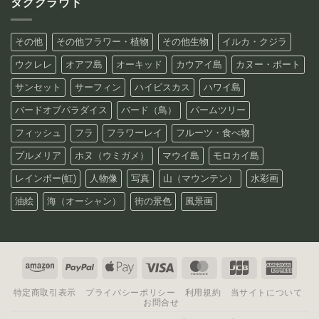
タグクラウド
その他
その他フラワー・植物
その他生物
イルカ・クジラ
ウクレレ
オアフ島
オーキッド
カウアイ島
カヌー・ボート
サンセット
サーフィン
ハイビスカス
ハワイ島
バードオブパラダイス
バード（鳥）
パームツリー
フィッシュ
フラ
フラワーレイ
フルーツ・食べ物
プルメリア
ホヌ（ウミガメ）
マウイ島
モロカイ島
レインボー(虹)
人物像
写真
山（マウンテン）
水彩画
油絵
海（オーシャン）
街の景色
風景画
Amazon
PayPal
Apple
Visa
MasterCard
JCB
Amer
Pay
Expre
特定商取引表示
プライバシーポリシー
利用規約
当サイトについて
お問合せ