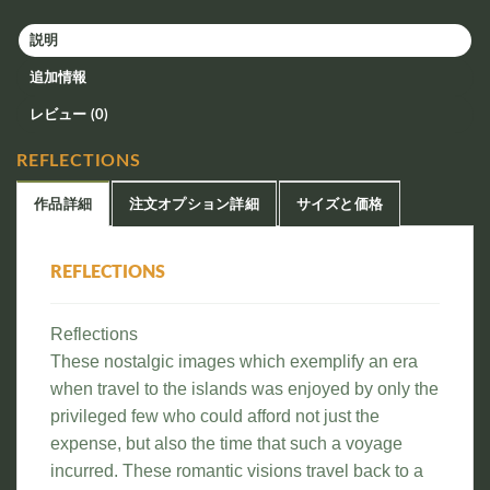
説明
追加情報
レビュー (0)
REFLECTIONS
作品詳細
注文オプション詳細
サイズと価格
REFLECTIONS
Reflections
These nostalgic images which exemplify an era
when travel to the islands was enjoyed by only the
privileged few who could afford not just the
expense, but also the time that such a voyage
incurred. These romantic visions travel back to a