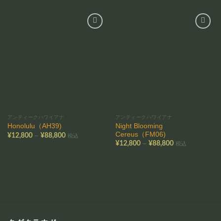
お気
お気
に入
に入
りに
りに
追加
追加
アンティークハワイアナ
アンティークハワイアナ
Night Blooming
Honolulu（AH39)
Cereus（FM06)
価
–
¥
12,800
¥
88,800
税込
格
価
–
¥
12,800
¥
88,800
税込
帯:
格
¥12,800
帯:
–
¥12,800
¥88,800
–
¥88,800