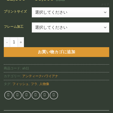
追加
格
クリア
帯:
プリントサイズ
¥12,800
–
フレーム加工
¥88,800
China Clipper（AH11)個
お買い物カゴに追加
商品コード:
ah11
カテゴリー:
アンティークハワイアナ
タグ:
フィッシュ
,
フラ
,
人物像