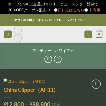
オープンSALE全品10％OFF。ニュースレター登録で
+20％OFFクーポン配布中！⚫️
詳しくはこちら
⚫️
非表示
Skip
マウイ島直輸入・キャンバスジクレー・ハワイアンアート
to
content
0
アンティークハワイアナ
China Clipper（AH11)
お気
に入
りに
価
¥
12,800
–
¥
88,800
税込