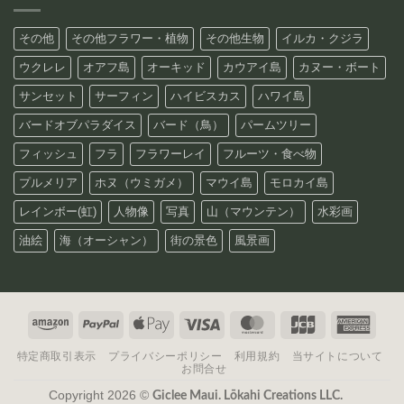
その他
その他フラワー・植物
その他生物
イルカ・クジラ
ウクレレ
オアフ島
オーキッド
カウアイ島
カヌー・ボート
サンセット
サーフィン
ハイビスカス
ハワイ島
バードオブパラダイス
バード（鳥）
パームツリー
フィッシュ
フラ
フラワーレイ
フルーツ・食べ物
プルメリア
ホヌ（ウミガメ）
マウイ島
モロカイ島
レインボー(虹)
人物像
写真
山（マウンテン）
水彩画
油絵
海（オーシャン）
街の景色
風景画
Amazon
PayPal
Apple
Visa
MasterCard
JCB
Amer
Pay
Expre
特定商取引表示
プライバシーポリシー
利用規約
当サイトについて
お問合せ
Copyright 2026 ©
Giclee Maui. Lōkahi Creations LLC.