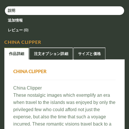
説明
追加情報
レビュー (0)
CHINA CLIPPER
作品詳細
注文オプション詳細
サイズと価格
CHINA CLIPPER
China Clipper
These nostalgic images which exemplify an era
when travel to the islands was enjoyed by only the
privileged few who could afford not just the
expense, but also the time that such a voyage
incurred. These romantic visions travel back to a