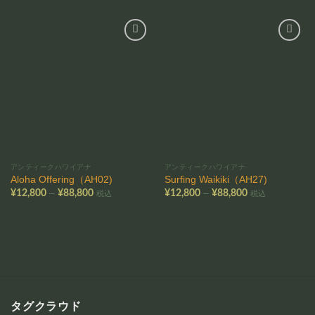
お気
お気
に入
に入
りに
りに
追加
追加
アンティークハワイアナ
アンティークハワイアナ
Aloha Offering（AH02)
Surfing Waikiki（AH27)
価
価
–
–
¥
12,800
¥
88,800
¥
12,800
¥
88,800
税込
税込
格
格
帯:
帯:
¥12,800
¥12,800
–
–
¥88,800
¥88,800
タグクラウド