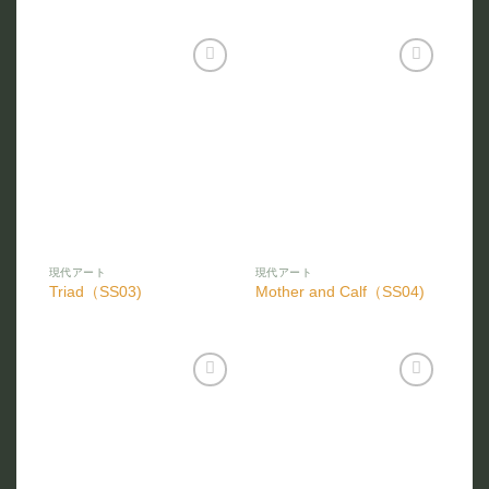
お気
お気
に入
に入
りに
りに
追加
追加
現代アート
現代アート
Triad（SS03)
Mother and Calf（SS04)
お気
お気
に入
に入
りに
りに
追加
追加