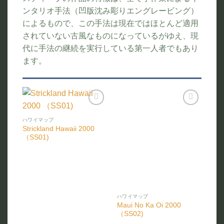
ンタリオ手法（凹版沈み彫りエングレービング）
によるもので、この手法は現在ではほとんど適用
されていない古風なものになっているがゆえ、現
代に手法の継続を実行している第一人者でもあり
ます。
お気
お気
に入
に入
ハワイマップ
りに
りに
Strickland Hawaii 2000
追加
追加
（SS01)
ハワイマップ
Maui No Ka Oi 2000
（SS02)