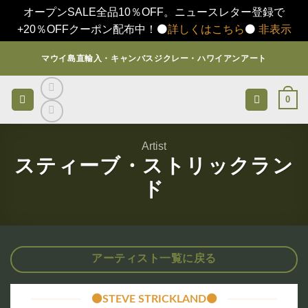
オープンSALE全品10％OFF。ニュースレター登録で
+20％OFFクーポン配布中！⚫️
詳しくはこちら
⚫️
非表示
Skip
マウイ島直輸入・キャンバスジクレー・ハワイアンアート
to
content
0
Artist
スティーブ・ストリックラン
ド
アーティスト一覧に戻る
⚫️STEVE STRICKLAND⚫️